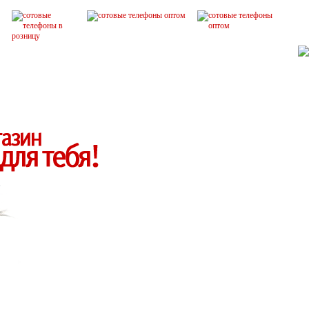
остков
2 сим-карты
3 сим-карты
и