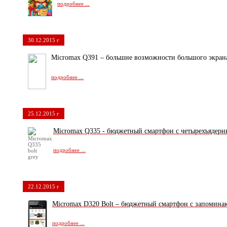
подробнее ...
30.12.2015 г
Micromax Q391 –
большие возможности большого экран
подробнее ...
25.12.2015 г
Micromax Q335 - бюджетный смартфон с четырехъядер
подробнее ...
22.12.2015 г
Micromax D320 Bolt – бюджетный смартфон с запомин
подробнее ...