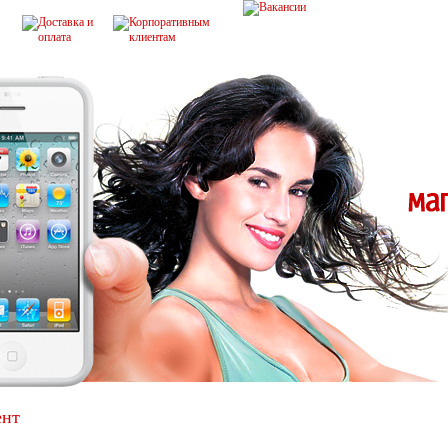
ент
Популярные
Бизнес класс
Красивые
Для подр
С большими кнопками
Дёшево и сердито
Раскладушк