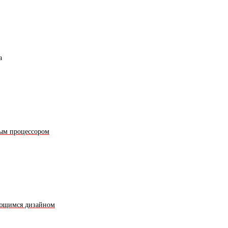
а
ным процессором
ающимся дизайном