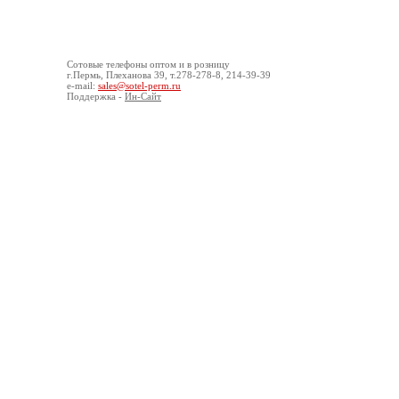
© ООО «Сотел», 2008-2016
О компании
Конта
Сотовые
телефоны оптом
и в розницу
г.Пермь, Плеханова 39, т.278-278-8, 214-39-39
e-mail:
sales@sotel-perm.ru
Поддержка -
Ин-Сайт