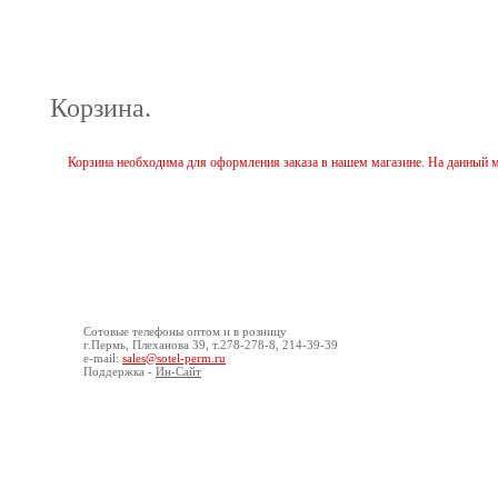
Корзина.
Корзина необходима для оформления заказа в нашем магазине. На данный 
© ООО «Сотел», 2008-2016
О компании
Конта
Сотовые
телефоны оптом
и в розницу
г.Пермь, Плеханова 39, т.278-278-8, 214-39-39
e-mail:
sales@sotel-perm.ru
Поддержка -
Ин-Сайт