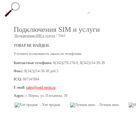
Подключения SIM и услуги
Подключения SIM и услуги
/ Tele2
ТОВАР НЕ НАЙДЕН.
Уточните возможность заказа по телефонам:
Контактные телефоны:
8(342)278-278-8, 8(342)214-39-39
Факс:
8(342)214-39-38 доб.5
ICQ:
687547894
E-mail:
sales
@sotel-perm.ru
Адрес:
г. Пермь. ул. Плеханова, 39
- Хит продаж
- Лучшая цена
© ООО «Сотел», 2008-2016
О компании
Конта