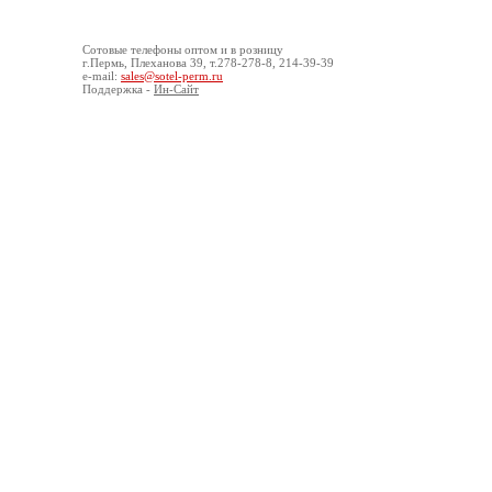
Сотовые
телефоны оптом
и в розницу
г.Пермь, Плеханова 39, т.278-278-8, 214-39-39
e-mail:
sales@sotel-perm.ru
Поддержка -
Ин-Сайт